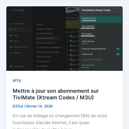
IPTV
Mettre à jour son abonnement sur
TiviMate (Xtream Codes / M3U)
DZSat
/
février 14, 2026
En cas de bridage ou changement DNS de votre
fournisseur d’accès internet, il est quasi