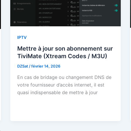
IPTV
Mettre à jour son abonnement sur
TiviMate (Xtream Codes / M3U)
DZSat
/
février 14, 2026
En cas de bridage ou changement DNS de
votre fournisseur d’accès internet, il est
quasi indispensable de mettre à jour