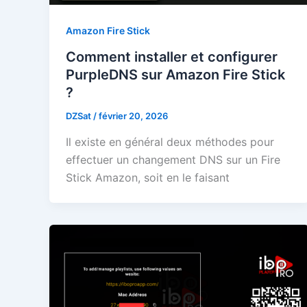
Amazon Fire Stick
Comment installer et configurer
PurpleDNS sur Amazon Fire Stick
?
DZSat
/
février 20, 2026
Il existe en général deux méthodes pour
effectuer un changement DNS sur un Fire
Stick Amazon, soit en le faisant