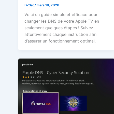
DZSat
/
mars 18, 2026
Voici un guide simple et efficace pour
changer les DNS de votre Apple TV en
seulement quelques étapes ! Suivez
attentivement chaque instruction afin
d’assurer un fonctionnement optimal.