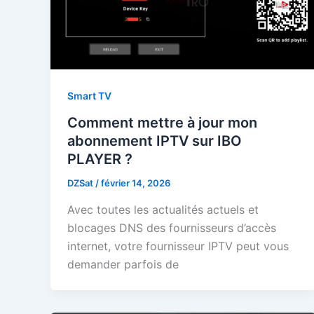
Smart TV
Comment mettre à jour mon
abonnement IPTV sur IBO
PLAYER ?
DZSat
/
février 14, 2026
Avec toutes les actualités actuels et
blocages DNS des fournisseurs d’accès
internet, votre fournisseur IPTV peut vous
demander parfois de