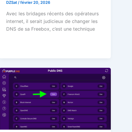
DZSat
/
février 20, 2026
Avec les bridages récents des opérateurs
internet, il serait judicieux de changer les
DNS de sa Freebox, c’est une technique