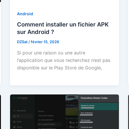
Android
Comment installer un fichier APK
sur Android ?
DZSat
/
février 15, 2026
Si pour une raison ou une autre
l’application que vous recherchez n’est pas
disponible sur le Play Store de Google,