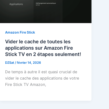
Amazon Fire Stick
Vider le cache de toutes les
applications sur Amazon Fire
Stick TV en 2 étapes seulement!
DZSat
/
février 14, 2026
De temps à autre il est quasi crucial de
vider le cache des applications de votre
Fire Stick TV Amazon,