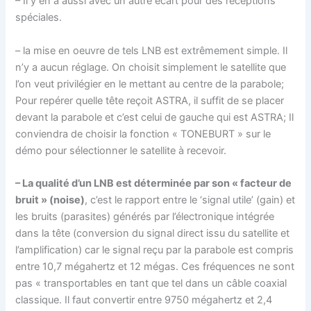
– Il y en a aussi avec un autre écart pour des réceptions
spéciales.
– la mise en oeuvre de tels LNB est extrêmement simple. Il
n’y a aucun réglage. On choisit simplement le satellite que
l’on veut privilégier en le mettant au centre de la parabole;
Pour repérer quelle tête reçoit ASTRA, il suffit de se placer
devant la parabole et c’est celui de gauche qui est ASTRA; Il
conviendra de choisir la fonction « TONEBURT » sur le
démo pour sélectionner le satellite à recevoir.
– La qualité d’un LNB est déterminée par son « facteur de
bruit » (noise)
, c’est le rapport entre le ‘signal utile’ (gain) et
les bruits (parasites) générés par l’électronique intégrée
dans la tête (conversion du signal direct issu du satellite et
l’amplification) car le signal reçu par la parabole est compris
entre 10,7 mégahertz et 12 mégas. Ces fréquences ne sont
pas « transportables en tant que tel dans un câble coaxial
classique. Il faut convertir entre 9750 mégahertz et 2,4